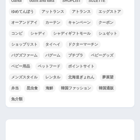
OandI
outfit and idea
SHOPLIST
SUZETTE
ゆめてんぼう
アットランス
アトランス
エッグストア
オーアンドアイ
カーテン
キャンペーン
クーポン
コンビ
シャディ
シャディギフトモール
シュゼット
ショップリスト
タイヘイ
ドクターマーチン
バグズファーム
バグーム
プチプラ
ベビーグッズ
ベビー用品
ペットフード
ポイントサイト
メンズスタイル
レンタル
北海道ぎょれん
夢展望
弁当
昆虫食
海鮮
韓国ファッション
韓国通販
魚介類