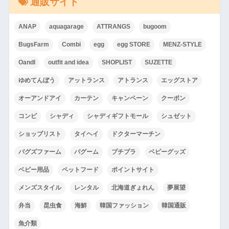
通販サイト
ANAP
aquagarage
ATTRANGS
bugoom
BugsFarm
Combi
egg
egg STORE
MENZ-STYLE
OandI
outfit and idea
SHOPLIST
SUZETTE
ゆめてんぼう
アットランス
アトランス
エッグストア
オーアンドアイ
カーテン
キャンペーン
クーポン
コンビ
シャディ
シャディギフトモール
シュゼット
ショップリスト
タイヘイ
ドクターマーチン
バグズファーム
バグーム
プチプラ
ベビーグッズ
ベビー用品
ペットフード
ポイントサイト
メンズスタイル
レンタル
北海道ぎょれん
夢展望
弁当
昆虫食
海鮮
韓国ファッション
韓国通販
魚介類