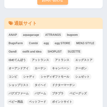
お問い合わせ
通販サイト
ANAP
aquagarage
ATTRANGS
bugoom
BugsFarm
Combi
egg
egg STORE
MENZ-STYLE
OandI
outfit and idea
SHOPLIST
SUZETTE
ゆめてんぼう
アットランス
アトランス
エッグストア
オーアンドアイ
カーテン
キャンペーン
クーポン
コンビ
シャディ
シャディギフトモール
シュゼット
ショップリスト
タイヘイ
ドクターマーチン
バグズファーム
バグーム
プチプラ
ベビーグッズ
ベビー用品
ペットフード
ポイントサイト