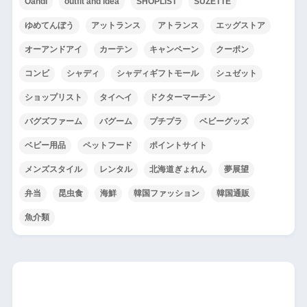
OandI
outfit and idea
SHOPLIST
SUZETTE
ゆめてんぼう
アットランス
アトランス
エッグストア
オーアンドアイ
カーテン
キャンペーン
クーポン
コンビ
シャディ
シャディギフトモール
シュゼット
ショップリスト
タイヘイ
ドクターマーチン
バグズファーム
バグーム
プチプラ
ベビーグッズ
ベビー用品
ペットフード
ポイントサイト
メンズスタイル
レンタル
北海道ぎょれん
夢展望
弁当
昆虫食
海鮮
韓国ファッション
韓国通販
魚介類