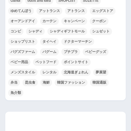
OandI
outfit and idea
SHOPLIST
SUZETTE
ゆめてんぼう
アットランス
アトランス
エッグストア
オーアンドアイ
カーテン
キャンペーン
クーポン
コンビ
シャディ
シャディギフトモール
シュゼット
ショップリスト
タイヘイ
ドクターマーチン
バグズファーム
バグーム
プチプラ
ベビーグッズ
ベビー用品
ペットフード
ポイントサイト
メンズスタイル
レンタル
北海道ぎょれん
夢展望
弁当
昆虫食
海鮮
韓国ファッション
韓国通販
魚介類