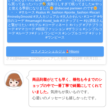
ら買ってあったバッグ
先取りしすぎて眠ってましたw やっ
と使える季節になりました
@discoat.parisien のです
・
・ ・ #サルース #salus #r_fashion #ponte_fashion #locari
#mineby3mootd #大人カジュアル #大人かわいい #コーデ #今
日のコーデ #mamagirl #ootd_kob #スナップミー #お洒落さん
と繋がりたい #モデル #コーディネート #バッグ #プチプラコ
ーデ #ママコーデ #韓国ファッション #ザラジョ #シンプルコ
ーデ #ルーファ#ドットワンピース #シンプルコーデ #ドット
#ワンピース
コスメコンシェルジュ
Hitomi
さん(@hitomin_1230)がシェアした投稿 –
2018年 4月月1日午後3時56分PDT
商品到着がとても早く、梱包も今までのシ
ョップの中で一番丁寧で綺麗にしてくれて
いました。
気持ちが良いものです。
心遣いのメッセージも嬉しかったです。