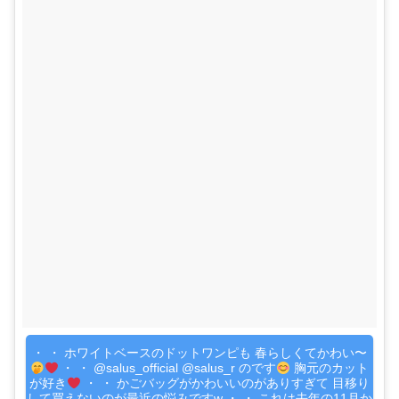
・ ・ ホワイトベースのドットワンピも 春らしくてかわい〜
・ ・ @salus_official @salus_r のです
胸元のカット
が好き
・ ・ かごバッグがかわいいのがありすぎて 目移り
して買えないのが最近の悩みですw ・ ・ これは去年の11月か