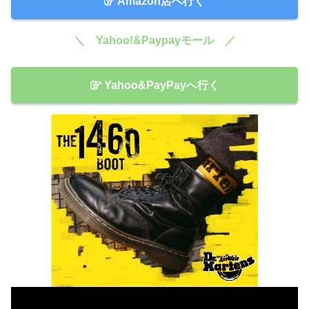
Amazon店へ行く
＼ Yahoo!&Paypayモール ／
Yahoo&PayPayへ行く