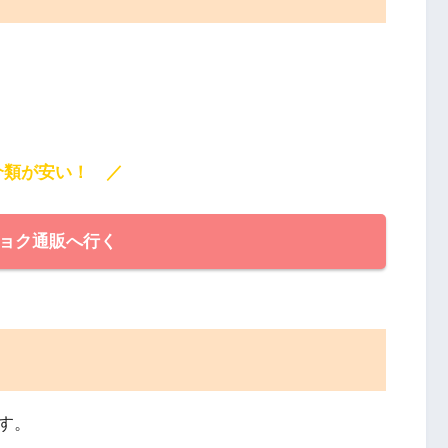
介類が安い！ ／
ョク通販へ行く
す。