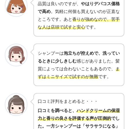
品質は良いのですが、
やはりデパコス価格
で高め
。気軽に何個も買えないのが正直な
ところです。あと
香りが強めなので、苦手
な人は店頭で試すと安心
です。
シャンプーは
泡立ちが控えめで、洗ってい
るときに少しきしむ
感じがありました。髪
質によっては合わないこともあるので、
ま
ずはミニサイズで試すのが無難
です。
口コミ評判をまとめると・・・
口コミを調べると、
ハンドクリームの保湿
力と香りの良さを評価する声が圧倒的
でし
た。一方シャンプーは「サラサラになる」