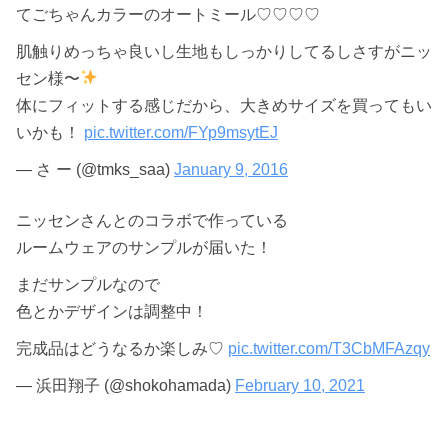
てごちゃんカラーのオートミール♡♡♡♡
肌触りめっちゃ良いし生地もしっかりしてるしさすがニッ
セン様〜
体にフィットする感じだから、大きめサイズを買ってもい
いかも！
pic.twitter.com/FYp9msytEJ
— さ ー (@tmks_saa)
January 9, 2016
ニッセンさんとのコラボで作っている
ルームウェアのサンプルが届いた！
まだサンプルなので
色とかデザインは調整中！
完成品はどうなるか楽しみ♡
pic.twitter.com/T3CbMFAzqy
— 浜田翔子 (@shokohamada)
February 10, 2021