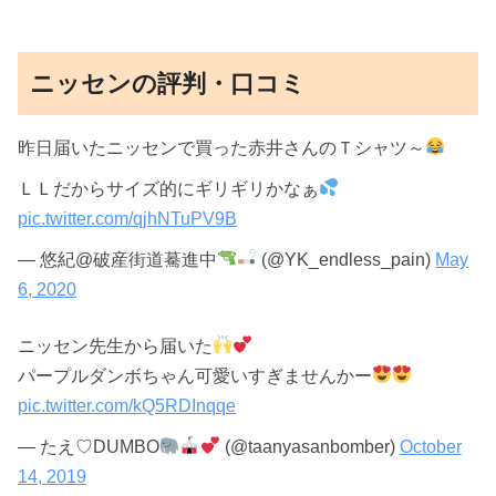
ニッセンの評判・口コミ
昨日届いたニッセンで買った赤井さんのＴシャツ～
ＬＬだからサイズ的にギリギリかなぁ
pic.twitter.com/qjhNTuPV9B
— 悠紀@破産街道驀進中
(@YK_endless_pain)
May
6, 2020
ニッセン先生から届いた
パープルダンボちゃん可愛いすぎませんかー
pic.twitter.com/kQ5RDInqqe
— たえ♡DUMBO
(@taanyasanbomber)
October
14, 2019