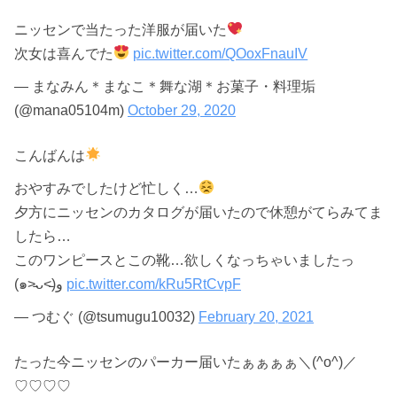
ニッセンで当たった洋服が届いた
次女は喜んでた
pic.twitter.com/QOoxFnauIV
— まなみん＊まなこ＊舞な湖＊お菓子・料理垢
(@mana05104m)
October 29, 2020
こんばんは
おやすみでしたけど忙しく…
夕方にニッセンのカタログが届いたので休憩がてらみてま
したら…
このワンピースとこの靴…欲しくなっちゃいましたっ
(๑˃̵ᴗ˂̵)و
pic.twitter.com/kRu5RtCvpF
— つむぐ (@tsumugu10032)
February 20, 2021
たった今ニッセンのパーカー届いたぁぁぁぁ＼(^o^)／
♡♡♡♡