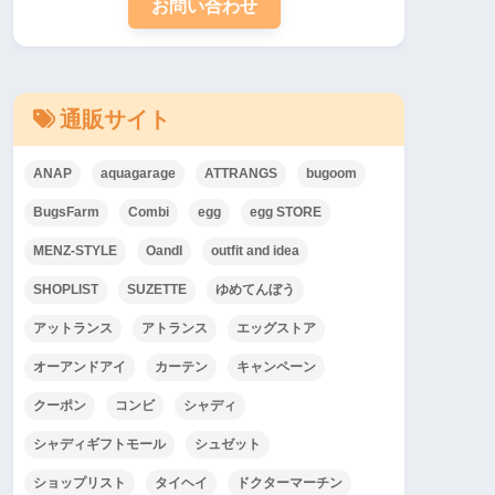
お問い合わせ
通販サイト
ANAP
aquagarage
ATTRANGS
bugoom
BugsFarm
Combi
egg
egg STORE
MENZ-STYLE
OandI
outfit and idea
SHOPLIST
SUZETTE
ゆめてんぼう
アットランス
アトランス
エッグストア
オーアンドアイ
カーテン
キャンペーン
クーポン
コンビ
シャディ
シャディギフトモール
シュゼット
ショップリスト
タイヘイ
ドクターマーチン