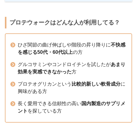
プロテウォークはどんな人が利用してる？
ひざ関節の曲げ伸ばしや階段の昇り降りに
不快感
を感じる50代・60代以上
の方
グルコサミンやコンドロイチンを試したが
あまり
効果を実感できなかった
方
プロテオグリカンという
比較的新しい軟骨成分
に
興味がある方
長く愛用できる信頼性の高い
国内製造のサプリメ
ント
を探している方