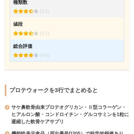
種類数
(3.5)
値段
(3.5)
総合評価
(4.0)
プロテウォークを3行でまとめると
サケ鼻軟骨由来プロテオグリカン・Ⅱ型コラーゲン・
ヒアルロン酸・コンドロイチン・グルコサミンを1粒に
凝縮した軟骨ケアサプリ
機能性表示食品（届出番号D305）で科学的根拠あり。