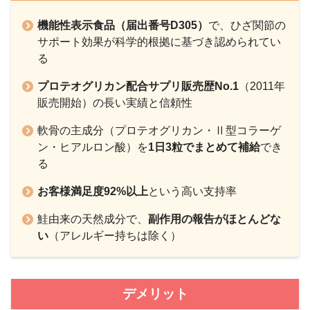
機能性表示食品（届出番号D305）
で、ひざ関節の
サポート効果が科学的根拠に基づき認められてい
る
プロテオグリカン配合サプリ販売歴No.1
（2011年
販売開始）の長い実績と信頼性
軟骨の主成分（プロテオグリカン・Ⅱ型コラーゲ
ン・ヒアルロン酸）を
1日3粒でまとめて補給
でき
る
お客様満足度92%以上
という高い支持率
鮭由来の天然成分で、
副作用の報告がほとんどな
い
（アレルギー持ちは除く）
デメリット