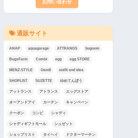
お問い合わせ
通販サイト
ANAP
aquagarage
ATTRANGS
bugoom
BugsFarm
Combi
egg
egg STORE
MENZ-STYLE
OandI
outfit and idea
SHOPLIST
SUZETTE
ゆめてんぼう
アットランス
アトランス
エッグストア
オーアンドアイ
カーテン
キャンペーン
クーポン
コンビ
シャディ
シャディギフトモール
シュゼット
ショップリスト
タイヘイ
ドクターマーチン