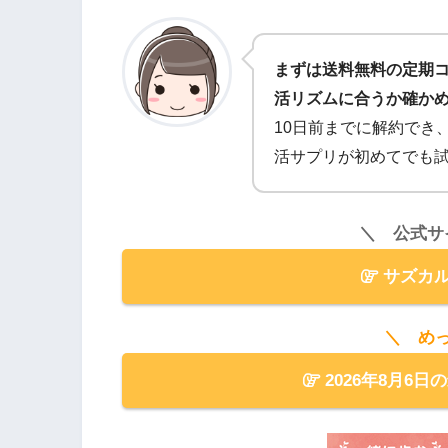
まずは送料無料の定期コ
活リズムに合うか確か
10日前までに解約でき
活サプリが初めてでも
＼ 公式サ
サズカル
＼ め
2026年8月6日