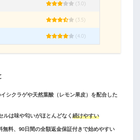
(3.0)
(3.5)
(4.0)
と
のイシクラゲや
天然葉酸（レモン果皮）
を配合した
セルは味や匂いがほとんどなく
続けやすい
料無料
、90日間の全額返金保証付きで始めやすい