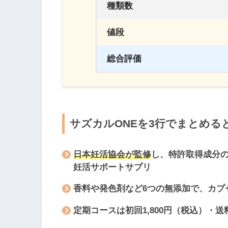
種類数
値段
総合評価
サズカルONEを3行でまとめる
日本妊活協会が監修
し、特許取得成分
妊活サポートサプリ
香料や発色剤など6つの無添加
で、カプ
定期コースは
初回1,800円（税込）・送