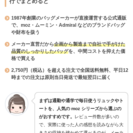
行でまとめると
1987年創業の
バッグメーカーが直接運営する公式通販
で、moz・ムーミン・Admiral などのブランドバッグ
や財布を扱う
メーカー直営だから
企画から製造まで自社で手がけた
品質のしっかりしたバッグ
を、中間コストを抑えた価
格で買える
2,750円（税込）を超える注文で
全国送料無料
、平日12
時までの注文は原則当日発送で最短翌日に届く
まずは通勤や通学で毎日使うリュックやト
ートを、人気の moz シリーズから選ぶの
がおすすめです。
レビュー件数が多いの
で、実際に使った人の感想を読みながら大
きさや収納を確かめて選べるのが、メーカ