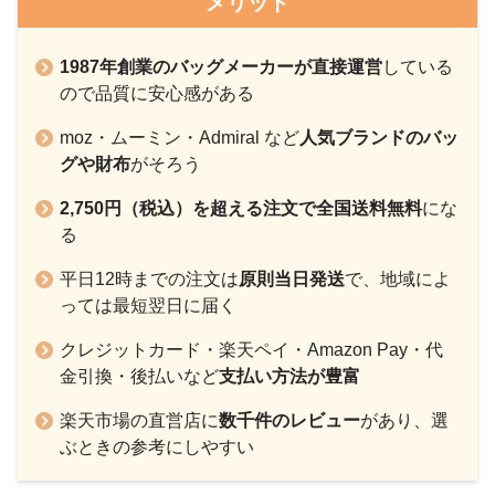
メリット
1987年創業のバッグメーカーが直接運営
している
ので品質に安心感がある
moz・ムーミン・Admiral など
人気ブランドのバッ
グや財布
がそろう
2,750円（税込）を超える注文で全国送料無料
にな
る
平日12時までの注文は
原則当日発送
で、地域によ
っては最短翌日に届く
クレジットカード・楽天ペイ・Amazon Pay・代
金引換・後払いなど
支払い方法が豊富
楽天市場の直営店に
数千件のレビュー
があり、選
ぶときの参考にしやすい