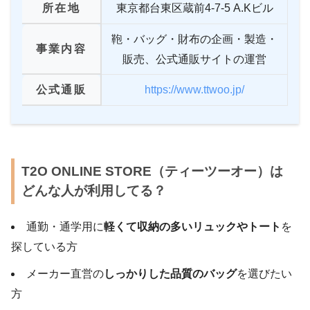
所在地
東京都台東区蔵前4-7-5 A.Kビル
鞄・バッグ・財布の企画・製造・
事業内容
販売、公式通販サイトの運営
公式通販
https://www.ttwoo.jp/
T2O ONLINE STORE（ティーツーオー）は
どんな人が利用してる？
通勤・通学用に
軽くて収納の多いリュックやトート
を
探している方
メーカー直営の
しっかりした品質のバッグ
を選びたい
方