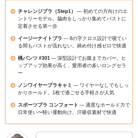
チャレンジブラ（Step1）
— 初めての方向けのエ
ントリーモデル。脇肉をしっかり集めてバストに
定着させる第一歩
イージーナイトブラ
— 8の字クロス設計で寝てい
る間もバストが流れない。締め付け感ゼロで快適
桃パンツ #301
— 深型設計でお腹までカバー。ヒ
ップアップ効果が高く、愛用者の多いロングセラ
ー
ノンワイヤーブラキャミ
— ワイヤーなしでもしっ
かりホールド。1枚で過ごせる手軽さが人気
スポーツブラ コンフォート
— 適度なホールド力で
日常使い〜軽い運動向け。汗吸収素材で快適