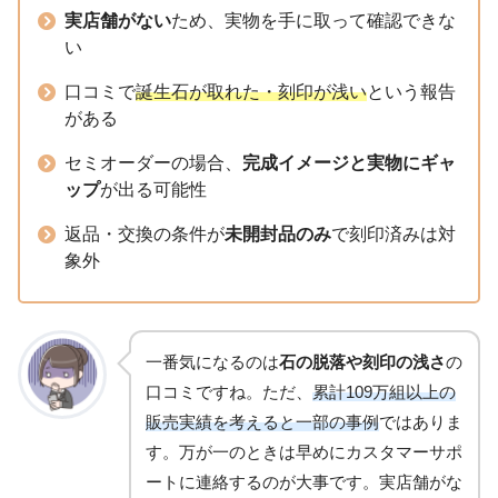
実店舗がない
ため、実物を手に取って確認できな
い
口コミで
誕生石が取れた・刻印が浅い
という報告
がある
セミオーダーの場合、
完成イメージと実物にギャ
ップ
が出る可能性
返品・交換の条件が
未開封品のみ
で刻印済みは対
象外
一番気になるのは
石の脱落や刻印の浅さ
の
口コミですね。ただ、
累計109万組以上の
販売実績を考えると一部の事例
ではありま
す。万が一のときは早めにカスタマーサポ
ートに連絡するのが大事です。実店舗がな