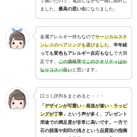
で届いたので、電話しながら一緒に開封し
ました。
最高の思い出
になりました。
金属アレルギー持ちなので
サージカルステ
ンレスのペアリングを選びました
。
半年経
っても変色もアレルギー反応もなし
で大満
足です。
この価格帯でこのクオリティはか
なりコスパ良い
と思います。
口コミ評判をまとめると・・・
「
デザインが可愛い・発送が速い・ラッピ
ングが丁寧
」という声が多く、
プレゼント
用途での満足度が非常に高い
です。一方で
石の脱落や刻印の浅さという品質面の指摘