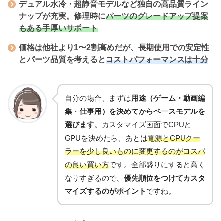
デュアル水冷・超静音モデル
など独自の高品質ライン
ナップが充実。修理時に
パーツのグレードアップ提案
もある手厚いサポート
価格は他社より1〜2割高めだが、
長期使用での安定性
とパーツ品質
を考えると
コストパフォーマンスは十分
自分の場合、まずは
用途（ゲーム・動画編
集・仕事用）を決めてからベースモデルを
選びます
。カスタマイズ画面でCPUと
GPUを決めたら、あとは
電源とCPUクー
ラーを少し良いものに変更するのがコスパ
の良い買い方
です。全部盛りにすると高く
なりすぎるので、
優先順位をつけてカスタ
マイズするのがポイント
ですね。