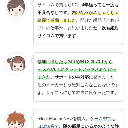
サイコムで買ったPC、
4年経っても一度も
不具合なし
です。
内部配線がめちゃくちゃ
綺麗で感動しました
。開けた瞬間「これが
プロの仕事か」と思いましたね。
次も絶対
サイコムで買います。
修理に出したらGPUがRTX 3070 Tiから
RTX 4070 Tiにグレードアップされて戻っ
てきた
。
サポートの神対応
に驚きました。
他のメーカーじゃ絶対こんなことないです
よ。サイコムにして本当に良かったです。
Silent-Master NEOを購入。
ゲーム中でも
ほぼ無音
で、
隣の部屋にいるかのような静