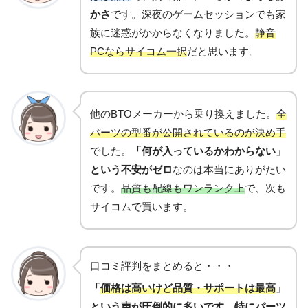
かさ
です。深夜のゲームセッションでも家
族に迷惑がかからなくなりました。
静音
PCならサイコム一択
だと思います。
他のBTOメーカーから乗り換えました。
全
パーツの型番が公開されているのが決め手
でした。
「何が入っているかわからない」
という不安がゼロ
なのは本当にありがたい
です。
品質も配線もワンランク上
で、次も
サイコムで買います。
口コミ評判をまとめると・・・
「
価格は高いけど品質・サポートは最高
」
という声が圧倒的に多いです。特に
パーツ