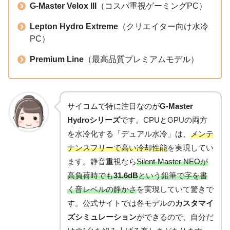
G-Master Velox III
（コスパ重視ゲーミングPC）
Lepton Hydro Extreme
（クリエイター向け水冷
PC）
Premium Line
（最高品質プレミアムモデル）
サイコムで特に注目なのが
G-Master
Hydroシリーズ
です。CPUとGPUの両方
を水冷化する「デュアル水冷」は、
メンテ
ナンスフリーで高い冷却性能
を実現してい
ます。静音重視なら
Silent-Master NEOが
高負荷時でも
31.6dB
という鉛筆で字を書
く音レベルの静かさ
を実現していて驚きで
す。公式サイトでは各モデルの
カスタマイ
ズシミュレーション
ができるので、自分だ