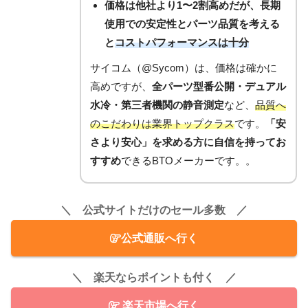
価格は他社より1〜2割高めだが、
長期
使用での安定性とパーツ品質
を考える
と
コストパフォーマンスは十分
サイコム（@Sycom）は、価格は確かに
高めですが、
全パーツ型番公開・デュアル
水冷・第三者機関の静音測定
など、
品質へ
のこだわりは業界トップクラス
です。
「安
さより安心」を求める方に自信を持ってお
すすめ
できるBTOメーカーです。。
＼ 公式サイトだけのセール多数 ／
公式通販へ行く
＼ 楽天ならポイントも付く ／
楽天市場へ行く