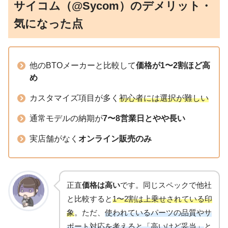
サイコム（@Sycom）のデメリット・
気になった点
他のBTOメーカーと比較して
価格が1〜2割ほど高
め
カスタマイズ項目が多く
初心者には選択が難しい
通常モデルの納期が
7〜8営業日とやや長い
実店舗がなく
オンライン販売のみ
正直
価格は高い
です。同じスペックで他社
と比較すると
1〜2割は上乗せされている印
象
。ただ、
使われているパーツの品質やサ
ポート対応を考えると「高いけど妥当」
と