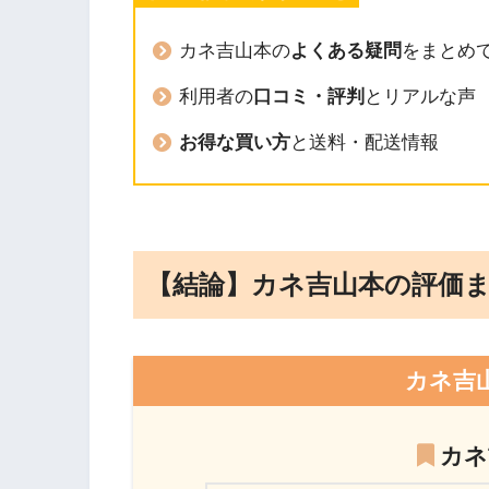
カネ吉山本の
よくある疑問
をまとめ
利用者の
口コミ・評判
とリアルな声
お得な買い方
と送料・配送情報
【結論】カネ吉山本の評価
カネ吉
カネ