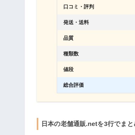
口コミ・評判
発送・送料
品質
種類数
値段
総合評価
日本の老舗通販.netを3行でま