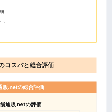
細
ット
tのコスパと総合評価
販.netの総合評価
舗通販.netの評価