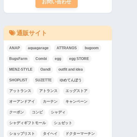
お問い合わせ
通販サイト
ANAP
aquagarage
ATTRANGS
bugoom
BugsFarm
Combi
egg
egg STORE
MENZ-STYLE
OandI
outfit and idea
SHOPLIST
SUZETTE
ゆめてんぼう
アットランス
アトランス
エッグストア
オーアンドアイ
カーテン
キャンペーン
クーポン
コンビ
シャディ
シャディギフトモール
シュゼット
ショップリスト
タイヘイ
ドクターマーチン