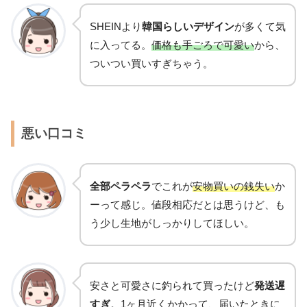
SHEINより
韓国らしいデザイン
が多くて気
に入ってる。
価格も手ごろで可愛い
から、
ついつい買いすぎちゃう。
悪い口コミ
全部ペラペラ
でこれが
安物買いの銭失い
か
ーって感じ。値段相応だとは思うけど、も
う少し生地がしっかりしてほしい。
安さと可愛さに釣られて買ったけど
発送遅
すぎ
。1ヶ月近くかかって、届いたときに