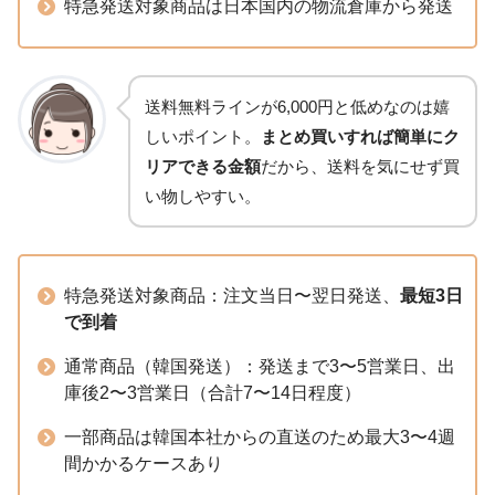
特急発送対象商品は日本国内の物流倉庫から発送
送料無料ラインが6,000円と低めなのは嬉
しいポイント。
まとめ買いすれば簡単にク
リアできる金額
だから、送料を気にせず買
い物しやすい。
特急発送対象商品：注文当日〜翌日発送、
最短3日
で到着
通常商品（韓国発送）：発送まで3〜5営業日、出
庫後2〜3営業日（合計7〜14日程度）
一部商品は韓国本社からの直送のため最大3〜4週
間かかるケースあり