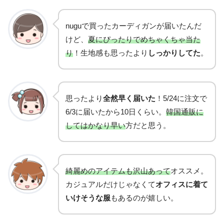
nuguで買ったカーディガンが届いたんだ
けど、
夏にぴったりでめちゃくちゃ当た
り
！生地感も思ったより
しっかりしてた
。
思ったより
全然早く届いた
！5/24に注文で
6/3に届いたから10日くらい。
韓国通販に
してはかなり早い
方だと思う。
綺麗めのアイテムも沢山あって
オススメ。
カジュアルだけじゃなくて
オフィスに着て
いけそうな服
もあるのが嬉しい。